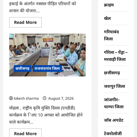
इकाई के अंतर्गत नक्सल पीड़ित परिवारों को
क्राइम
शासन की योजना...
खेल
Read
Read More
more
about
गरियाबंद
मोहला
जिला
:
नक्सल
पीड़ित
परिवारों
गौरेला – पेंड्रा –
को
मरवाही जिला
राहत
व
छत्तीसगढ़
राजनांदगांव जिला
सहायता
छत्तीसगढ़
राशि
दी…
मोहला : राष्ट्रीय कृमि मुक्ति दिवस, जिले में 19
जशपुर जिला
वर्ष तक के बच्चों को 10 को खिलाएंगे दवा…
lokesh sharma
August 7, 2026
जांजगीर-
चाम्पा जिला
मोहला , राष्ट्रीय कृमि मुक्ति दिवस (एनडीडी)
कार्यक्रम के िलए 10 अगस्त को आयोजित होने
जॉब अपडेट
वाले कार्यक्रम...
Read
Read More
टेक्नोलॉजी