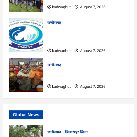
kadwaghut
August 7, 2026
छत्तीसगढ़
CG : पीएम मत्स्य संपदा योजना से मछुआरों को
मिलेगा निशुल्क बीमा, आर्थिक सहायता और
अनुदान …
kadwaghut
August 7, 2026
छत्तीसगढ़
CG : सरगुजा संभाग के 850 तीर्थयात्री अयोध्या
धाम दर्शन के लिए विशेष ट्रेन से रवाना …
kadwaghut
August 7, 2026
Global News
छत्तीसगढ़
बिलासपुर जिला