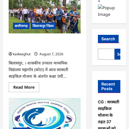
×
छत्तीसगढ़
बिलासपुर जिला
Search
CG : सरस्वती साइकिल योजना के तहत 37
छात्राओं को मिली निःशुल्क साइकिलें …
Searc
kadwaghut
August 7, 2026
बिलासपुर, । शासकीय उच्चतर माध्यमिक
विद्यालय मझगाँव (कोटा) में आज सरस्वती
साइकिल योजना के अंतर्गत कक्षा 9वीं...
Recent
Read
Read More
Posts
more
about
CG
CG : सरस्वती
:
सरस्वती
साइकिल
साइकिल
योजना
योजना के
के
तहत 37
तहत
37
छात्राओं को