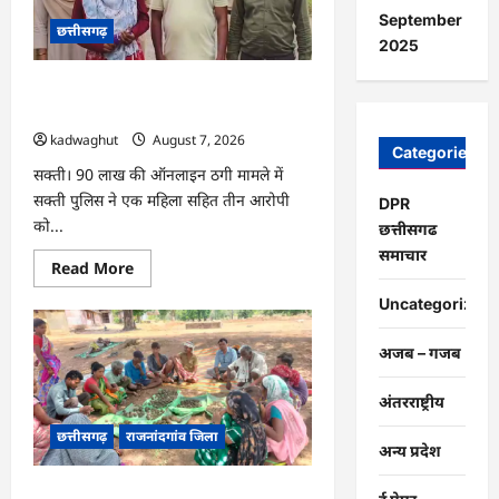
की
डिक्री
September
छत्तीसगढ़
रद्द,
2025
जज
ने
सामान्य
CG : 90 लाख की ठगी, महिला सहित तीन
नोकझोंक
को
आरोपी को गिरफ्तार …
मानसिक
kadwaghut
August 7, 2026
क्रूरता
Categories
नहीं
सक्ती। 90 लाख की ऑनलाइन ठगी मामले में
माना
…
सक्ती पुलिस ने एक महिला सहित तीन आरोपी
DPR
को...
छत्तीसगढ
समाचार
Read
Read More
more
about
Uncategorized
CG
:
90
अजब – गजब
लाख
की
ठगी,
अंतरराष्ट्रीय
महिला
सहित
छत्तीसगढ़
राजनांदगांव जिला
तीन
अन्य प्रदेश
आरोपी
को
गिरफ्तार
मोहला : चार एकड़ बंजर वन भूमि पर किया सीड