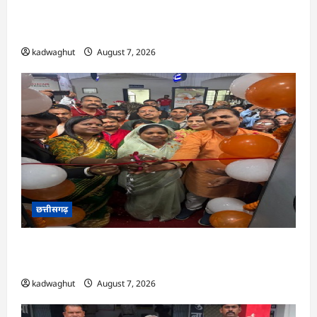
CG : पीएम मत्स्य संपदा योजना से मछुआरों को मिलेगा
निशुल्क बीमा, आर्थिक सहायता और अनुदान …
kadwaghut
August 7, 2026
छत्तीसगढ़
CG : सरगुजा संभाग के 850 तीर्थयात्री अयोध्या धाम
दर्शन के लिए विशेष ट्रेन से रवाना …
kadwaghut
August 7, 2026