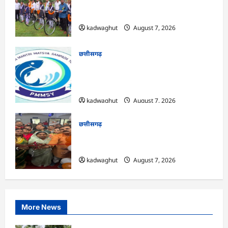
CG : सरस्वती साइकिल योजना के तहत 37
छात्राओं को मिली निःशुल्क साइकिलें …
kadwaghut
August 7, 2026
छत्तीसगढ़
CG : पीएम मत्स्य संपदा योजना से मछुआरों को
मिलेगा निशुल्क बीमा, आर्थिक सहायता और
अनुदान …
kadwaghut
August 7, 2026
छत्तीसगढ़
CG : सरगुजा संभाग के 850 तीर्थयात्री अयोध्या
धाम दर्शन के लिए विशेष ट्रेन से रवाना …
kadwaghut
August 7, 2026
More News