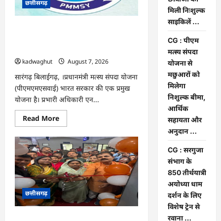
छत्तीसगढ़
छात्राओं
को
मिली निःशुल्क
मिली
साइकिलें …
निःशुल्क
CG : पीएम मत्स्य संपदा योजना से मछुआरों को
साइकिलें
…
मिलेगा निशुल्क बीमा, आर्थिक सहायता और
CG : पीएम
अनुदान …
मत्स्य संपदा
kadwaghut
August 7, 2026
योजना से
मछुआरों को
सारंगढ़ बिलाईगढ़, ।प्रधानमंत्री मत्स्य संपदा योजना
मिलेगा
(पीएमएमएसवाई) भारत सरकार की एक प्रमुख
निशुल्क बीमा,
योजना है। प्रभारी अधिकारी एन...
आर्थिक
Read
Read More
सहायता और
more
अनुदान …
about
CG
:
CG : सरगुजा
पीएम
मत्स्य
संभाग के
संपदा
850 तीर्थयात्री
योजना
से
अयोध्या धाम
मछुआरों
छत्तीसगढ़
को
दर्शन के लिए
मिलेगा
विशेष ट्रेन से
निशुल्क
बीमा,
रवाना …
CG : सरगुजा संभाग के 850 तीर्थयात्री