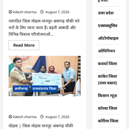
…
ई पेपर
बॉल का छिड़काव…
lokesh sharma
August 7, 2026
उत्तर प्रदेश
नवगठित जिला मोहला-मानपुर-अंबागढ़ चौकी घने
एक्सक्लूसिव
वनों के लिए जाना जाता है। बढ़ती आबादी और
विभिन्न विकास परियोजनाओं...
ऑटोमोबाइल
Read
Read More
more
ओपिनियन
about
मोहला
:
कवर्धा जिला
चार
एकड़
बंजर
कांकेर जिला
वन
भूमि
(उत्तर बस्तर)
पर
छत्तीसगढ़
राजनांदगांव जिला
किया
सीड
किसान न्यूज़
बॉल
का
मोहला : नक्सल पीड़ित परिवारों को राहत व
छिड़काव…
कोरबा जिला
सहायता राशि दी…
lokesh sharma
August 7, 2026
कोरिया जिला
मोहला | जिला मोहला मानपुर अंबागढ़ चौकी