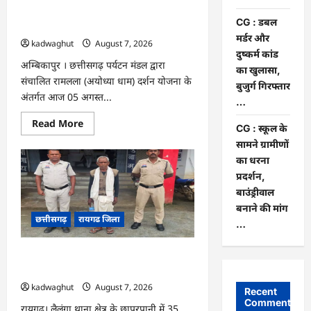
आर्थिक
सहायता
अयोध्या धाम दर्शन के लिए विशेष ट्रेन से रवाना
और
CG : डबल
…
अनुदान
मर्डर और
…
kadwaghut
August 7, 2026
दुष्कर्म कांड
अम्बिकापुर । छत्तीसगढ़ पर्यटन मंडल द्वारा
का खुलासा,
संचालित रामलला (अयोध्या धाम) दर्शन योजना के
बुजुर्ग गिरफ्तार
अंतर्गत आज 05 अगस्त...
…
Read
Read More
CG : स्कूल के
more
about
सामने ग्रामीणों
CG
का धरना
:
सरगुजा
प्रदर्शन,
संभाग
के
बाउंड्रीवाल
850
बनाने की मांग
तीर्थयात्री
अयोध्या
छत्तीसगढ़
रायगढ जिला
…
धाम
दर्शन
के
CG : डबल मर्डर और दुष्कर्म कांड का खुलासा,
लिए
विशेष
बुजुर्ग गिरफ्तार …
ट्रेन
से
kadwaghut
August 7, 2026
Recent
रवाना
Comments
…
रायगढ़। लैलूंगा थाना क्षेत्र के छापरपानी में 35