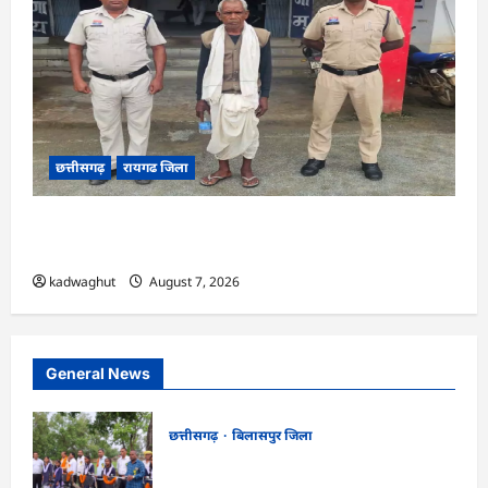
छत्तीसगढ़
रायगढ जिला
CG : डबल मर्डर और दुष्कर्म कांड का खुलासा, बुजुर्ग
गिरफ्तार …
kadwaghut
August 7, 2026
General News
छत्तीसगढ़
बिलासपुर जिला
CG : सरस्वती साइकिल योजना के तहत 37
छात्राओं को मिली निःशुल्क साइकिलें …