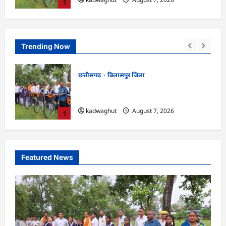
1
Trending Now
छत्तीसगढ़
बिलासपुर जिला
्शन,
CG : सरस्वती साइकिल योजना के तहत 37
छात्राओं को मिली निःशुल्क साइकिलें …
kadwaghut
August 7, 2026
1
Featured News