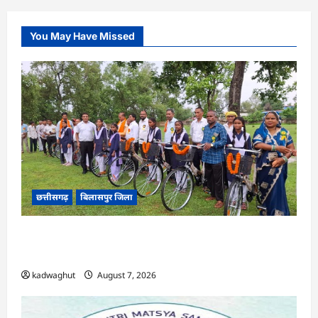
You May Have Missed
छत्तीसगढ़
बिलासपुर जिला
CG : सरस्वती साइकिल योजना के तहत 37 छात्राओं को
मिली निःशुल्क साइकिलें …
kadwaghut
August 7, 2026