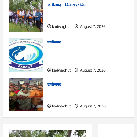
छत्तीसगढ़
बिलासपुर जिला
CG : सरस्वती साइकिल योजना के तहत 37
छात्राओं को मिली निःशुल्क साइकिलें …
kadwaghut
August 7, 2026
छत्तीसगढ़
CG : पीएम मत्स्य संपदा योजना से मछुआरों को
मिलेगा निशुल्क बीमा, आर्थिक सहायता और
अनुदान …
kadwaghut
August 7, 2026
छत्तीसगढ़
CG : सरगुजा संभाग के 850 तीर्थयात्री अयोध्या
धाम दर्शन के लिए विशेष ट्रेन से रवाना …
kadwaghut
August 7, 2026