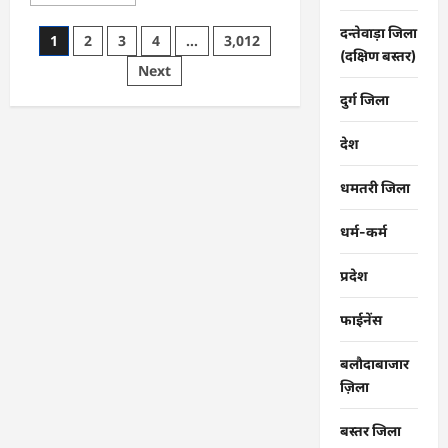
more
about
मोहला
दन्तेवाड़ा जिला
Posts
1
2
3
4
…
3,012
:
(दक्षिण बस्तर)
राष्ट्रीय
pagination
Next
कृमि
मुक्ति
दिवस,
दुर्ग जिला
जिले
में
19
देश
वर्ष
तक
के
धमतरी जिला
बच्चों
को
10
धर्म-कर्म
को
खिलाएंगे
दवा…
प्रदेश
फाईनेंस
बलौदाबाजार
ज़िला
बस्तर जिला