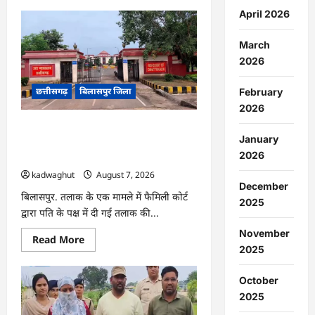
about
CG
April 2026
:
स्कूल
के
March
सामने
2026
ग्रामीणों
का
धरना
छत्तीसगढ़
बिलासपुर जिला
प्रदर्शन,
February
बाउंड्रीवाल
2026
बनाने
की
CG : हाईकोर्ट से तलाक की डिक्री रद्द, जज ने
मांग
January
…
सामान्य नोकझोंक को मानसिक क्रूरता नहीं
2026
माना …
kadwaghut
August 7, 2026
December
बिलासपुर. तलाक के एक मामले में फैमिली कोर्ट
2025
द्वारा पति के पक्ष में दी गई तलाक की...
November
Read
Read More
more
2025
about
CG
:
October
हाईकोर्ट
2025
से
तलाक