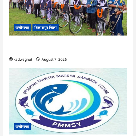
छत्तीसगढ़
बिलासपुर जिला
CG : सरस्वती साइकिल योजना के तहत 37 छात्राओं को
मिली निःशुल्क साइकिलें …
kadwaghut
August 7, 2026
छत्तीसगढ़