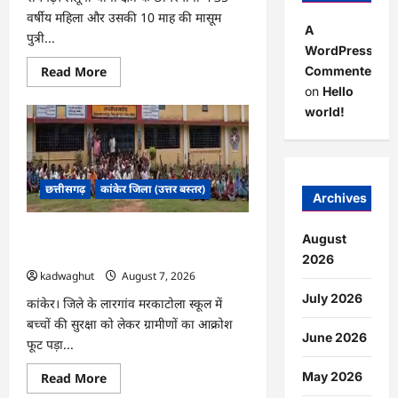
वर्षीय महिला और उसकी 10 माह की मासूम
A
पुत्री...
WordPress
Read
Commenter
Read More
more
on
Hello
about
CG
world!
:
डबल
मर्डर
और
दुष्कर्म
कांड
छत्तीसगढ़
कांकेर जिला (उत्तर बस्तर)
का
Archives
खुलासा,
बुजुर्ग
गिरफ्तार
CG : स्कूल के सामने ग्रामीणों का धरना प्रदर्शन,
August
…
बाउंड्रीवाल बनाने की मांग …
2026
kadwaghut
August 7, 2026
July 2026
कांकेर। जिले के लारगांव मरकाटोला स्कूल में
बच्चों की सुरक्षा को लेकर ग्रामीणों का आक्रोश
June 2026
फूट पड़ा...
May 2026
Read
Read More
more