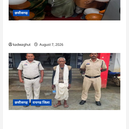
छत्तीसगढ़
CG : सरगुजा संभाग के 850 तीर्थयात्री अयोध्या धाम
दर्शन के लिए विशेष ट्रेन से रवाना …
kadwaghut
August 7, 2026
छत्तीसगढ़
रायगढ जिला
CG : डबल मर्डर और दुष्कर्म कांड का खुलासा, बुजुर्ग
गिरफ्तार …